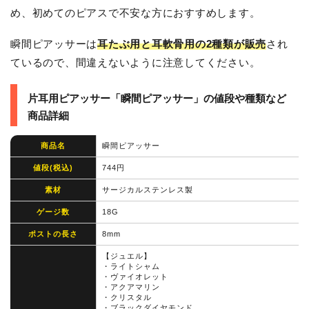
め、初めてのピアスで不安な方におすすめします。
瞬間ピアッサーは
耳たぶ用と耳軟骨用の2種類が販売
され
ているので、間違えないように注意してください。
片耳用ピアッサー「瞬間ピアッサー」の値段や種類など
商品詳細
商品名
瞬間ピアッサー
値段(税込)
744円
素材
サージカルステンレス製
ゲージ数
18G
ポストの長さ
8mm
【ジュエル】
・ライトシャム
・ヴァイオレット
・アクアマリン
・クリスタル
・ブラックダイヤモンド