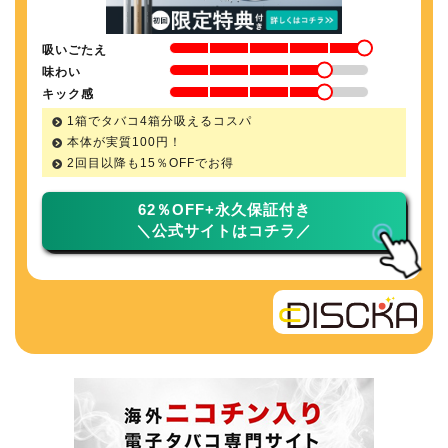
吸いごたえ
味わい
キック感
1箱でタバコ4箱分吸えるコスパ
本体が実質100円！
2回目以降も
15％
OFFでお得
62％OFF+永久保証付き
＼公式サイトはコチラ／