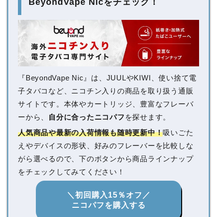
BeyondVape Nicをチェック！
『BeyondVape Nic』は、JUULやKIWI、使い捨て電
子タバコなど、ニコチン入りの商品を取り扱う通販
サイトです。本体やカートリッジ、豊富なフレーバ
ーから、
自分に合ったニコパフ
を探せます。
人気商品や最新の入荷情報も随時更新中！
吸いごた
えやデバイスの形状、好みのフレーバーを比較しな
がら選べるので、下のボタンから商品ラインナップ
をチェックしてみてください！
＼初回購入15％オフ／
ニコパフを購入する