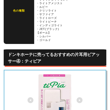
・ライトアメジスト
・ルビー
色の種類
・クリソライト
・サファイア
・ライトローズ
・ライトピーチ
・インディゴライト
・JET(ブラック)
【ボール】
・シルバー
・ゴールド
ドンキホーテに売ってるおすすめの片耳用ピアッ
サー④：ティピア