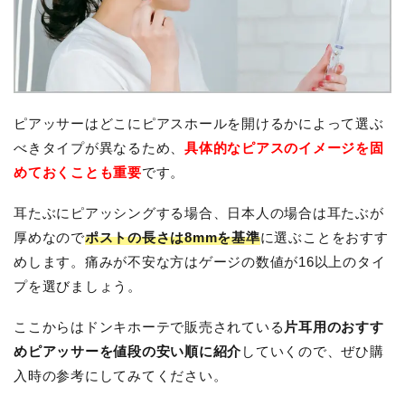
ピアッサーはどこにピアスホールを開けるかによって選ぶ
べきタイプが異なるため、
具体的なピアスのイメージを固
めておくことも重要
です。
耳たぶにピアッシングする場合、日本人の場合は耳たぶが
厚めなので
ポストの長さは8mmを基準
に選ぶことをおすす
めします。痛みが不安な方はゲージの数値が16以上のタイ
プを選びましょう。
ここからはドンキホーテで販売されている
片耳用のおすす
めピアッサーを値段の安い順に紹介
していくので、ぜひ購
入時の参考にしてみてください。