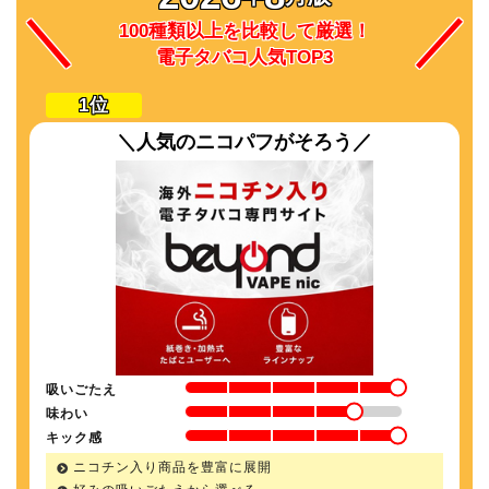
100種類以上を比較して厳選！
電子タバコ人気TOP3
＼人気のニコパフがそろう／
吸いごたえ
味わい
キック感
ニコチン入り商品を豊富に展開