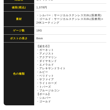
値段(税込)
1,078円
・シルバー：サージカルステンレス316L(医療用)
素材
・ゴールド：サージカルステンレス316L(医療用)+
24Kコーティング
ゲージ数
18G
ポストの長さ
8mm
【誕生石】
・ガーネット
・アメジスト
・アクアマリン
・ダイヤモンド
・エメラルド
・アレキサンドライト
・ルビー
色の種類
・ペリドット
・サファイア
・ライトローズ
・トパーズ
・ブルージルコン
【ボール】
・シルバー
・ゴールド