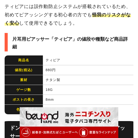
ティピアには誤作動防止システムが搭載されているため、
初めてピアッシングする初心者の方でも
怪我のリスクがな
く安心
して使用できるでしょう。
片耳用ピアッサー「ティピア」の値段や種類など商品詳
細
商品名
ティピア
値段(税込)
880円
素材
チタン製
ゲージ数
18G
ポストの長さ
8mm
色の種類
–
ドンキホーテに売ってるおすすめの片耳用ピアッ
サー⑤：セイフティピアッサー