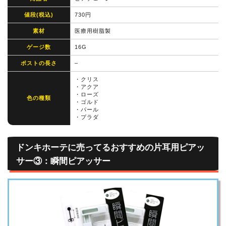
値段(税込)
730円
素材
医療用樹脂製
ゲージ数
16G
ポストの長さ
–
・クリス
・アクア
・ローズ
色の種類
・ゴルド
・パール
・プラダ
ドンキホーテに売ってるおすすめの片耳用ピアッ
サー③：瞬間ピアッサー