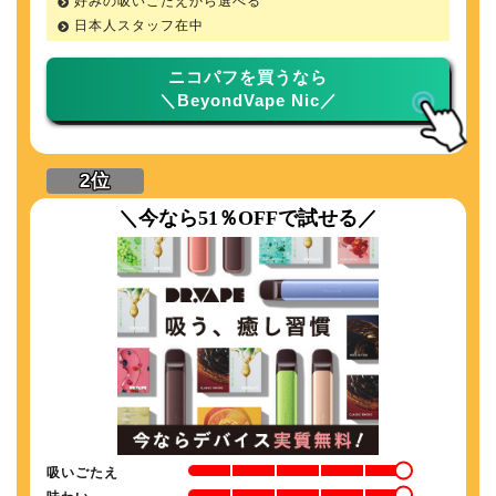
好みの吸いごたえから選べる
日本人スタッフ在中
ニコパフを買うなら
＼BeyondVape Nic／
＼今なら51％OFFで試せる／
吸いごたえ