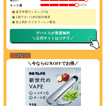
味わい
キック感
楽天年間ランキング1位
1箱でタバコ約2箱分換算
史上初β-カリオフィレン配合
デバイスが実質無料
＼公式サイトはコチラ／
＼今なら62％OFFでお得／