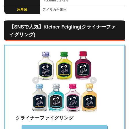
・330ml：272円
原産国
アメリカ合衆国
【SNSで人気】Kleiner Feigling(クライナーファ
イグリング)
クライナーファイグリング