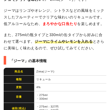
ジーマはリンゴやオレンジ、シトラスなどの風味をミック
スしたフルーティーでクリアな味わいのリキュールです。
低アルコールなため、
まろやかな口当たり
を楽しめます。
また、275mlの瓶タイプと330mlの缶タイプから好みに合
わせて選べます。
ジーマにライムやレモンを入れる
とさら
に美味しく味わえるので、ぜひ試してみてください。
「ジーマ」の基本情報
商品名
Zima(ジーマ)
種類
リキュール
度数
4%
・275ml
容量
・330ml
・275ml：327円
値段(税込)