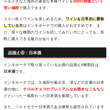
ャルドネなど海外の著名な本格ワインを
500円前後という
安い値段
で購入できます。
コスパ良くワインを楽しめるため、
ワインを日常的に愛飲
している方
はドンキホーテでの購入がおすすめです。ま
た、様々な種類のワインを試してみたい方にとっても、気
軽に購入できる魅力があります。
品揃え④：日本酒
ドンキホーテで取り扱っているお酒の品揃え4種類目は、
日本酒
です。
ドンキホーテでは、久保田や菊正宗、澪などの定番の日本
酒の他に、
チロルチョコのプレミアムなお酒きなこもち
な
どといった一風変わった日本酒を展開しています。
また、ベストセラー日本酒である獺祭も販売されています