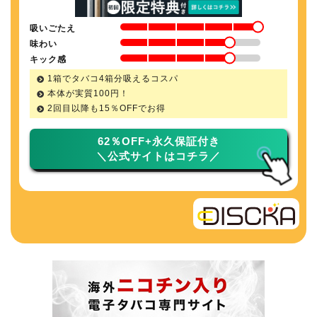
吸いごたえ
味わい
キック感
1箱でタバコ4箱分吸えるコスパ
本体が実質100円！
2回目以降も
15％
OFFでお得
62％OFF+永久保証付き
＼公式サイトはコチラ／