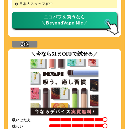
日本人スタッフ在中
ニコパフを買うなら
＼BeyondVape Nic／
＼今なら51％OFFで試せる／
吸いごたえ
味わい