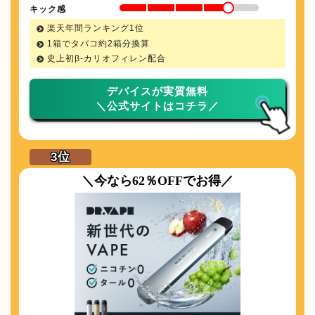
キック感
楽天年間ランキング1位
1箱でタバコ約2箱分換算
史上初β-カリオフィレン配合
デバイスが実質無料
＼公式サイトはコチラ／
＼今なら62％OFFでお得／