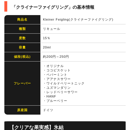
「クライナーファイグリング」の基本情報
商品名
Kleiner Feigling(クライナーファイグリング)
種類
リキュール
度数
15％
容量
20ml
値段(税込)
約200円～250円
・オリジナル
・ココビスケット
・ペパーミント
・アアナスサワー
フレーバー
・ワイルドベリートニック
・ユズマンダリン
・レッドベリーサワー
・HANF
・ブルーベリー
原産国
ドイツ
【クリアな果実感】氷結