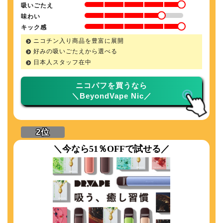
吸いごたえ
味わい
キック感
ニコチン入り商品を豊富に展開
好みの吸いごたえから選べる
日本人スタッフ在中
ニコパフを買うなら
＼BeyondVape Nic／
＼今なら51％OFFで試せる／