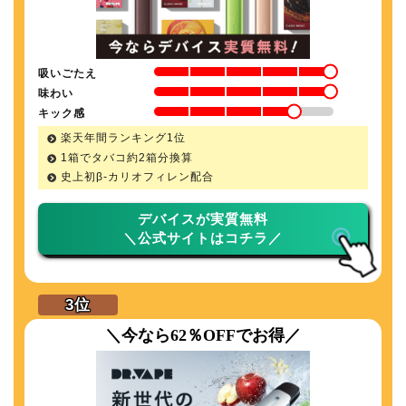
吸いごたえ
味わい
キック感
楽天年間ランキング1位
1箱でタバコ約2箱分換算
史上初β-カリオフィレン配合
デバイスが実質無料
＼公式サイトはコチラ／
＼今なら62％OFFでお得／