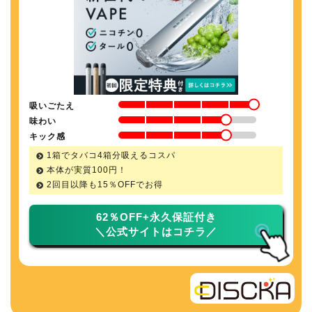
吸いごたえ
味わい
キック感
1箱でタバコ4箱分吸えるコスパ
本体が実質100円！
2回目以降も
15％
OFFでお得
62％OFF+永久保証付き
＼公式サイトはコチラ／