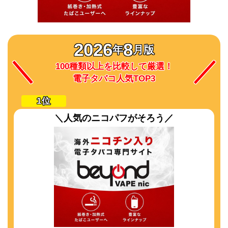
2026
8
年
月版
100種類以上を比較して厳選！
電子タバコ人気TOP3
＼人気のニコパフがそろう／