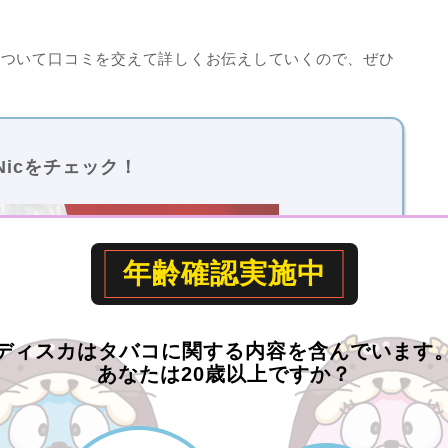
について口コミを交えて詳しくお伝えしていくので、ぜひ
e Nicをチェック！
年齢確認実施中
ディスカは
タバコに関する内容を含んでいます
IWI、使い捨て電子タバコなど、ニコチン入りの商品を取り扱う
あなたは20歳以上ですか？
なフレーバーから、
自分に合ったニコパフ
を探せま
いごたえやデバイスの形状、好みのフレーバーを比較