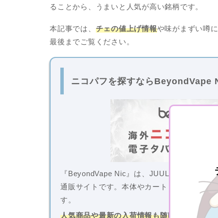
ることから、うまいと人気が高い銘柄です。
本記事では、
チェの値上げ情報
や味がまずい噂
最後までご覧ください。
ニコパフを探すなら
BeyondVap
『BeyondVape Nic』は、JUULやK
通販サイトです。本体やカートリッジ、豊富
す。
人気商品や最新の入荷情報も随時更新中！
吸