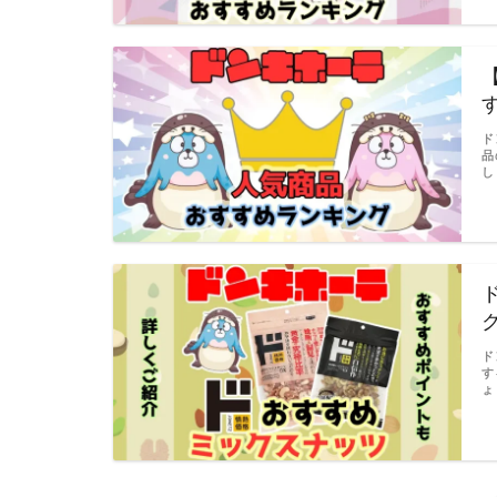
ド
品
し
ド
す
ょ