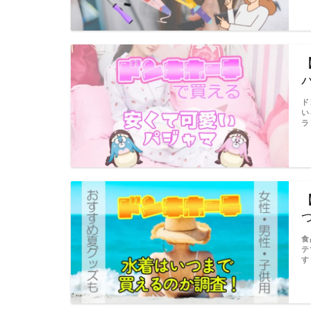
ド
い
ラ
食
テ
す