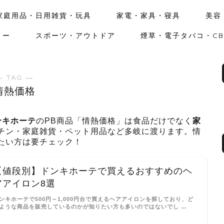
家庭用品・日用雑貨・玩具
家電・家具・寝具
美容
リー
スポーツ・アウトドア
煙草・電子タバコ・CB
― TAG ―
情熱価格
ンキホーテ
のPB商品「情熱価格」は食品だけでなく
家
チン・家庭雑貨・ペット用品など多岐に渡ります。情
たい方は要チェック！
【値段別】ドンキホーテで買えるおすすめのヘ
アアイロン8選
ンキホーテで500円～1,000円台で買えるヘアアイロンを探しており、ど
ような商品を販売しているのかが知りたい方も多いのではないでし …