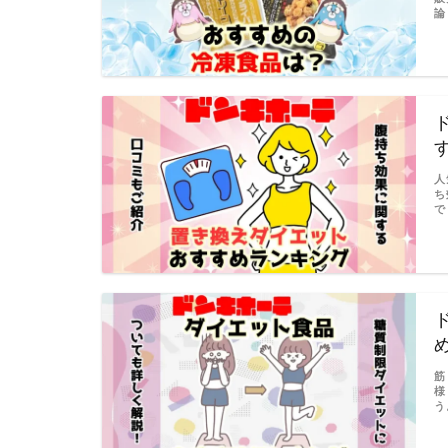
論
人
ち
で
筋
様
う