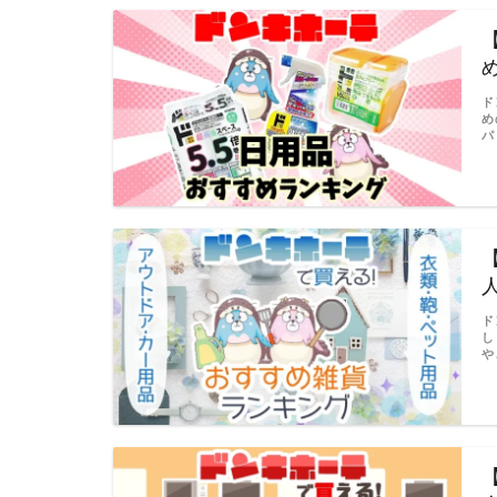
ド
め
パ
ド
し
や