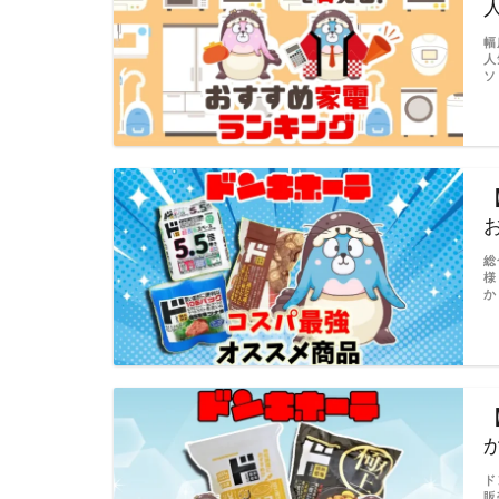
幅
人
ソ
総
様
か
ド
販