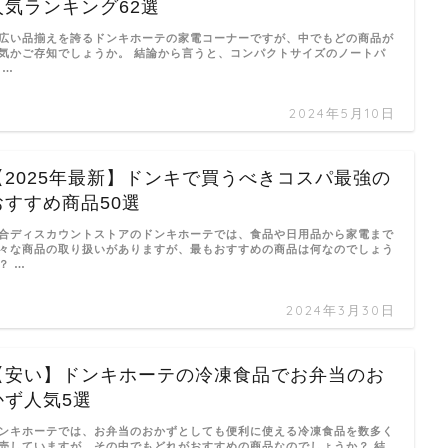
人気ランキング62選
広い品揃えを誇るドンキホーテの家電コーナーですが、中でもどの商品が
気かご存知でしょうか。 結論から言うと、コンパクトサイズのノートパ
 …
2024年5月10日
【2025年最新】ドンキで買うべきコスパ最強の
おすすめ商品50選
合ディスカウントストアのドンキホーテでは、食品や日用品から家電まで
々な商品の取り扱いがありますが、最もおすすめの商品は何なのでしょう
？ …
2024年3月30日
【安い】ドンキホーテの冷凍食品でお弁当のお
かず人気5選
ンキホーテでは、お弁当のおかずとしても便利に使える冷凍食品を数多く
売していますが、その中でもどれがおすすめの商品なのでしょうか？ 結