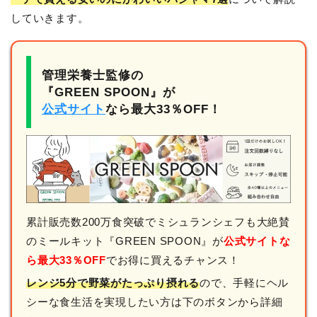
していきます。
管理栄養士監修の
『GREEN SPOON』が
公式サイト
なら最大33％OFF！
累計販売数200万食突破でミシュランシェフも大絶賛
のミールキット『GREEN SPOON』が
公式サイトな
ら最大33％OFF
でお得に買えるチャンス！
レンジ5分で野菜がたっぷり摂れる
ので、手軽にヘル
シーな食生活を実現したい方は下のボタンから詳細