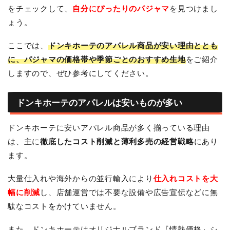
をチェックして、
自分にぴったりのパジャマ
を見つけまし
ょう。
ここでは、
ドンキホーテのアパレル商品が安い理由ととも
に、パジャマの価格帯や季節ごとのおすすめ生地
をご紹介
しますので、ぜひ参考にしてください。
ドンキホーテのアパレルは安いものが多い
ドンキホーテに安いアパレル商品が多く揃っている理由
は、主に
徹底したコスト削減と薄利多売の経営戦略
にあり
ます。
大量仕入れや海外からの並行輸入により
仕入れコストを大
幅に削減
し、店舗運営では不要な設備や広告宣伝などに無
駄なコストをかけていません。
また、ドンキホーテはオリジナルブランド『情熱価格』シ