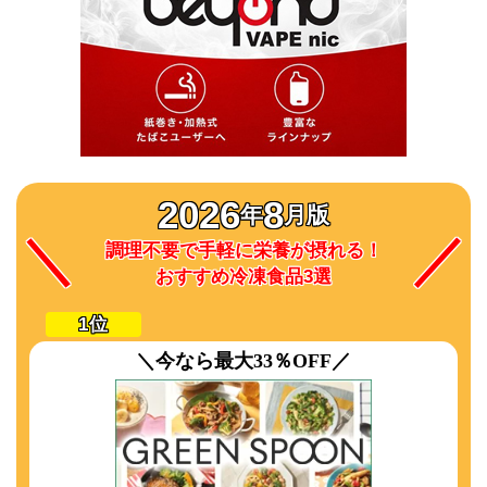
2026
8
年
月版
調理不要で手軽に栄養が摂れる！
おすすめ冷凍食品3選
＼今なら最大33％OFF／