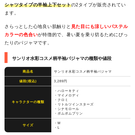
シャツタイプの半袖上下セット
の2タイプが販売されてい
ます。
さらっとした心地良い肌触りと
見た目にも涼しいパステル
カラーの色合い
が特徴的で、暑い夏を乗り切るためにぴっ
たりのパジャマです。
サンリオ水彩コスメ柄半袖パジャマの種類や値段
商品名
サンリオ水彩コスメ柄半袖パジャマ
値段(税込)
3,289円
・ハローキティ
・マイメロディ
・クロミ
キャラクターの種類
・リトルツインスターズ
・シナモロール
・ポムポムプリン
・M
サイズ
・L