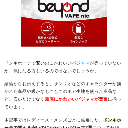
ドンキホーテで
安い
のにかわいい
パジャマ
が売っていない
か、気になる方もいるのではないでしょうか。
結論からお伝えすると、サンリオなどのキャラクターが描
かれた商品や暖かなもこもこのボア生地を使った商品な
ど、安いだけでなく
最高にかわいいパジャマが豊富
に揃っ
ています。
本記事ではレディース・メンズごとに厳選した、
ドンキホ
ーテで買える安いのにかわいいパジャマ7選
について解説