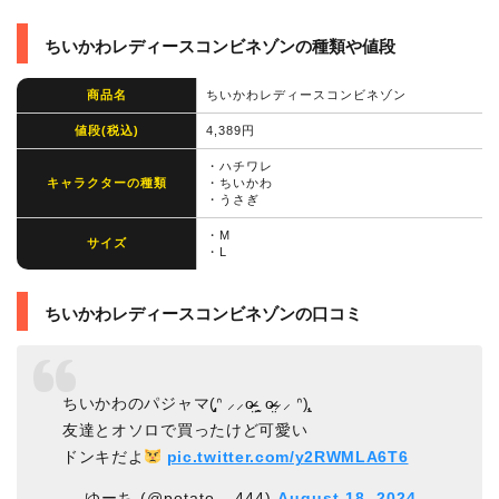
ちいかわレディースコンビネゾンの種類や値段
商品名
ちいかわレディースコンビネゾン
値段(税込)
4,389円
・ハチワレ
キャラクターの種類
・ちいかわ
・うさぎ
・M
サイズ
・L
ちいかわレディースコンビネゾンの口コミ
ちいかわのパジャマ(̨̡ᐢ ⸝⸝o̴̶̷̤ ̫̭ o̴̶̷̤⸝⸝ ᐢ)̧̢
友達とオソロで買ったけど可愛い
ドンキだよ
pic.twitter.com/y2RWMLA6T6
— ゆーち (@potato__444)
August 18, 2024