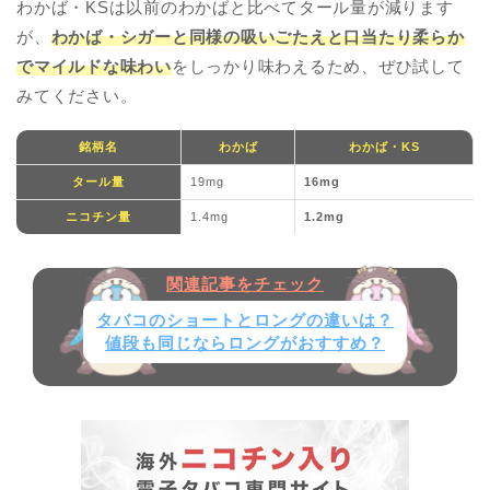
わかば・KSは以前のわかばと比べてタール量が減ります
が、
わかば・シガーと同様の吸いごたえと口当たり柔らか
でマイルドな味わい
をしっかり味わえるため、ぜひ試して
みてください。
銘柄名
わかば
わかば・KS
タール量
19mg
16mg
ニコチン量
1.4mg
1.2mg
タバコのショートとロングの違いは？
値段も同じならロングがおすすめ？