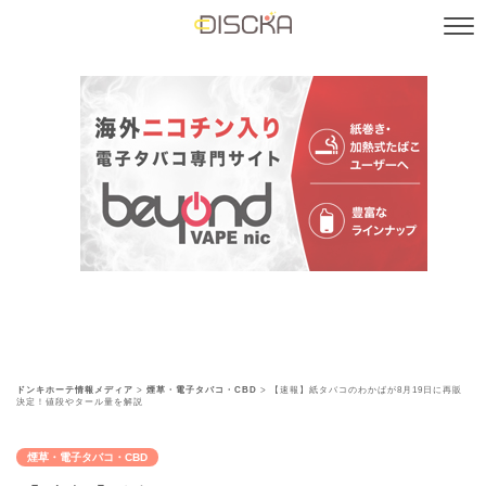
ドンキホーテ情報メディア
>
煙草・電子タバコ・CBD
>
【速報】紙タバコのわかばが8月19日に再販
決定！値段やタール量を解説
煙草・電子タバコ・CBD