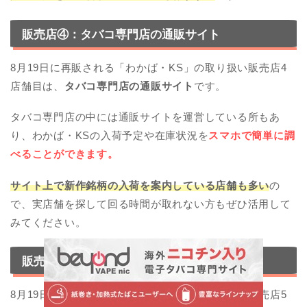
販売店④：タバコ専門店の通販サイト
8月19日に再販される「わかば・KS」の取り扱い販売店4
店舗目は、
タバコ専門店の通販サイト
です。
タバコ専門店の中には通販サイトを運営している所もあ
り、わかば・KSの入荷予定や在庫状況を
スマホで簡単に調
べることができます。
サイト上で新作銘柄の入荷を案内している店舗も多い
の
で、実店舗を探して回る時間が取れない方もぜひ活用して
みてください。
販売店⑤：タバコの自販機
8月19日に再販される「わかば・KS」の取り扱い販売店5