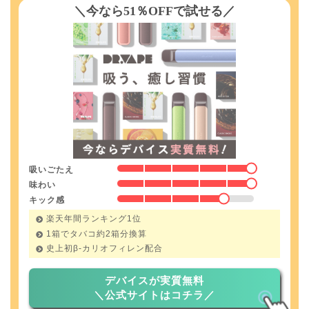
＼今なら51％OFFで試せる／
吸いごたえ
味わい
キック感
楽天年間ランキング1位
1箱でタバコ約2箱分換算
史上初β-カリオフィレン配合
デバイスが実質無料
＼公式サイトはコチラ／