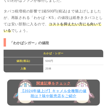
くのわかばファンが移行しました。
タバコ税増税の影響で1箱500円(税込)まで値上げしました
が、再販される「わかば・KS」の値段は紙巻きタバコとし
ては安い部類に入るので、
コストを抑えたい方にも向いて
いる
でしょう。
「わかばシガー」の値段
わかば・シガー
値段(税込)
500円
入数
20本
【2024年値上げ】キャメル全種類の値
段は？味や販売店をご紹介