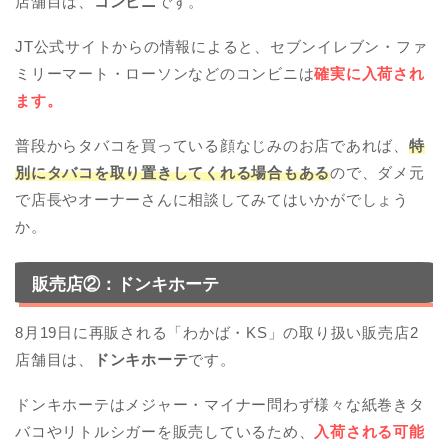
店舗目は、
コンビニ
です。
JT公式サイトからの情報によると、セブンイレブン・ファ
ミリーマート・ローソンなどのコンビニは
確実に入荷され
ます。
普段からタバコを買っている顔なじみのお店であれば、
特
別にタバコを取り置きしてくれる場合もある
ので、ダメ元
で店長やオーナーさんに相談してみてはいかがでしょう
か。
販売店②：ドンキホーテ
8月19日に再販される「わかば・KS」の取り扱い販売店2
店舗目は、
ドンキホーテ
です。
ドンキホーテはメジャー・マイナー問わず様々な紙巻きタ
バコやリトルシガーを販売しているため、
入荷される可能