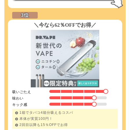
＼今なら62％OFFでお得／
吸いごたえ
味わい
キック感
1箱でタバコ4箱分吸えるコスパ
本体が実質100円！
2回目以降も
15％
OFFでお得