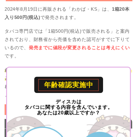
2024年8月19日に再販される「わかば・KS」は、
1箱20本
入り500円(税込)
で発売されます。
タバコ専門店では「1箱500円(税込)で販売される」と案内
されており、財務省から売価を含めた認可がすでに下りて
いるので、
発売までに値段が変更されることは考えにくい
です。
わかば・KSの値段はリトルシガー版の「わかば・シガー」
と同じ値段
なので、わかば・シガーを愛煙していた方であ
年齢確認実施中
れば負担を感じることなくスムーズに乗り換えられるでし
ょう。
ディスカは
タバコに関する内容を含んでいます。
紙巻きタバコ「わかば・KS」の値段・詳細一覧
あなたは20歳以上ですか？
わかば・KS
値段(税込)
500円