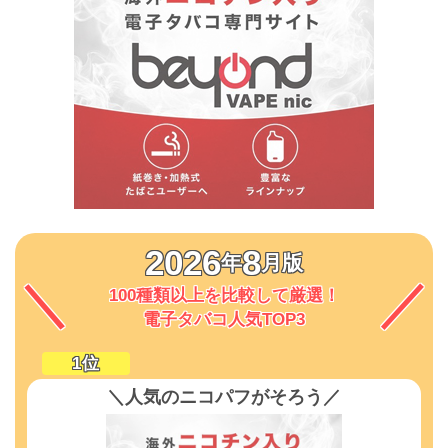
2026
8
年
月版
100種類以上を比較して厳選！
電子タバコ人気TOP3
＼人気のニコパフがそろう／