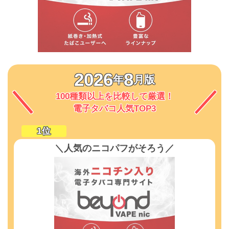
2026
8
年
月版
100種類以上を比較して厳選！
電子タバコ人気TOP3
＼人気のニコパフがそろう／