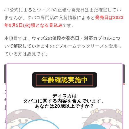
JT公式によるとウィズ2の正確な発売日はまだ確定してい
ませんが、タバコ専門店の入荷情報によると
発売日は2023
年9月5日(火)頃となる見込み
です。
本項目では、
ウィズ2の値段や発売日・対応カプセルにつ
いて解説していきます
のでプルームテックリーズを愛用し
ている方は必見です。
with2(ウィズ2)はJT(日本たばこ産業)の新ブランド
「with(ウィズ)」の新デバイス
年齢確認実施中
JT(日本たばこ産業)が新ブランド「with(ウィズ)」を2023
ディスカは
年夏ごろに立ち上げるという情報と共に、加熱式タバコの
タバコに関する内容を含んでいます。
あなたは20歳以上ですか？
新型デバイス「ウィズ2」
も併せて発表されました。
新ブランドの新デバイスということで従来のプルームテッ
クユーザーは不安もあるかと思いますが、
本体はプルーム