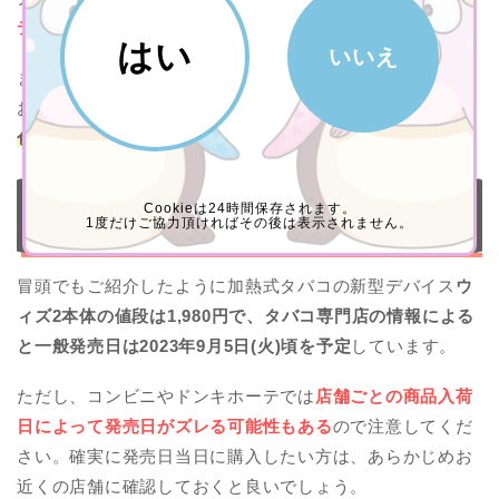
テックウィズに似た形状
なので馴染みやすいでしょう。
はい
いいえ
また、2023年6月29日(木)にティザーページが公開されて
おり、ブランドのイメージと共に
ウィズ2の本体カラー全2
色(ブラック・ホワイト)
を確認することができます。
with2(ウィズ2)は値段が1,980円(税込)で2023年9月
Cookieは24時間保存されます。
1度だけご協力頂ければその後は表示されません。
5日(火)頃に発売予定
冒頭でもご紹介したように加熱式タバコの新型デバイス
ウ
ィズ2本体の値段は1,980円で、タバコ専門店の情報による
と一般発売日は2023年9月5日(火)頃を予定
しています。
ただし、コンビニやドンキホーテでは
店舗ごとの商品入荷
日によって発売日がズレる可能性もある
ので注意してくだ
さい。確実に発売日当日に購入したい方は、あらかじめお
近くの店舗に確認しておくと良いでしょう。