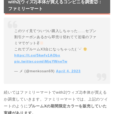
with2(ウィズ2)本体が買えるコンビニを調査②：
ファミリーマート
このツイ見てついつい購入しちゃった……セブン
割引クーポンあるから即売り切れてて近場のファ
ミマでゲット✌
これでプルームX3台になっちゃった( ˊᵕˋ
https://t.co/5kwfv1AObx
pic.twitter.com/iMjqYWneTw
— メ (@menkosan69)
April 4, 2023
続いてはファミリーマートでwith2(ウィズ2)本体が買える
か調査していきます。ファミリーマートでは、上記のツイ
ートのように
プルームXの期間限定カラーを販売していた
実績があります。