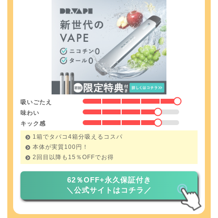
吸いごたえ
味わい
キック感
1箱でタバコ4箱分吸えるコスパ
本体が実質100円！
2回目以降も
15％
OFFでお得
62％OFF+永久保証付き
＼公式サイトはコチラ／