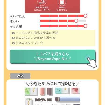
吸いごたえ
味わい
キック感
ニコチン入り商品を豊富に展開
好みの吸いごたえから選べる
日本人スタッフ在中
ニコパフを買うなら
＼BeyondVape Nic／
＼今なら51％OFFで試せる／