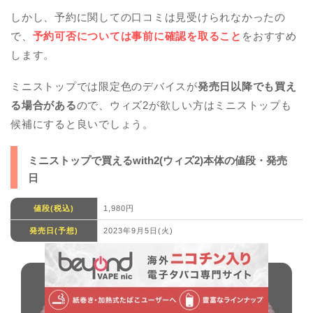
しかし、予約に関しての口コミは見受けられなかったの
で、
予約可否については事前に確認を取ること
をおすすめ
します。
ミニストップでは限定色のデバイスが
発売日以降でも買え
る場合がある
ので、ウィズ2が欲しい方はミニストップも
候補にすると良いでしょう。
ミニストップで買えるwith2(ウィズ2)本体の値段・発売
日
値段(税込)
1,980円
発売日(予想)
2023年9月5日(火)
新作グローハイパーエアとグロープロ
スリムの違いを徹底比較