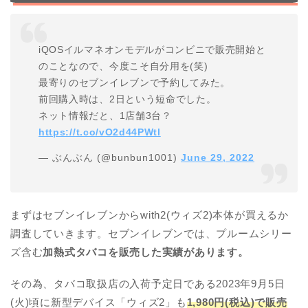
iQOSイルマネオンモデルがコンビニで販売開始と
のことなので、今度こそ自分用を(笑)
最寄りのセブンイレブンで予約してみた。
前回購入時は、2日という短命でした。
ネット情報だと、1店舗3台？
https://t.co/vO2d44PWtl
— ぶんぶん (@bunbun1001)
June 29, 2022
まずはセブンイレブンからwith2(ウィズ2)本体が買えるか
調査していきます。セブンイレブンでは、プルームシリー
ズ含む
加熱式タバコを販売した実績があります。
その為、タバコ取扱店の入荷予定日である2023年9月5日
(火)頃に新型デバイス「ウィズ2」も
1,980円(税込)で販売