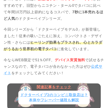
すすめです。旧型からニコチン・タール0でタバコに比べ
て年間10万円以上節約になるコスパで、
7秒に1本売れるほ
ど人気
のドクターベイプシリーズ。
今回シリーズから「ドクターベイプモデル3」が新登場し
ました！従来の吸いごたえに加え、コンパクトさ・デザイ
ン性・さらには
ヒーリング効果もプラスされ、心とカラダ
がうるおう世界初の電子タバコ
に進化しています。
今ならWEB限定で
51％
OFF、
デバイス実質無料
で試せるチ
ャンスなので、電子タバコが合わなかった方はぜひ
公式サ
イト
をチェックしてみてください！
ドクターベイプ2のコンビニ取扱店は？
本体やフレーバー値段も解説