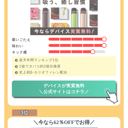
吸いごたえ
味わい
キック感
楽天年間ランキング1位
1箱でタバコ約2箱分換算
史上初β-カリオフィレン配合
デバイスが実質無料
＼公式サイトはコチラ／
＼今なら62％OFFでお得／