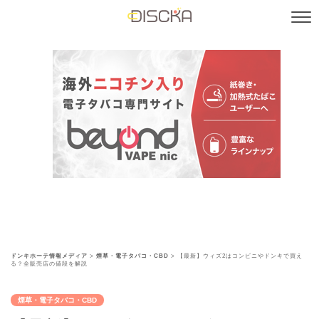
ドンキホーテ情報メディア
>
煙草・電子タバコ・CBD
>
【最新】ウィズ2はコンビニやドンキで買え
る？全販売店の値段を解説
煙草・電子タバコ・CBD