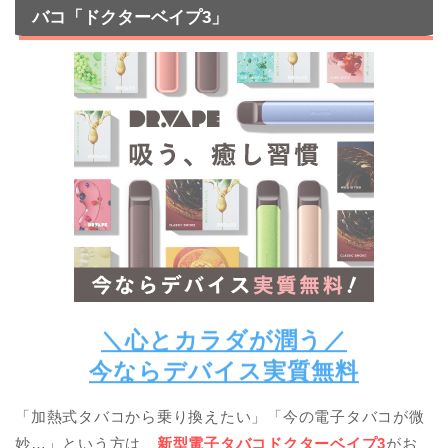
バコ「ドクターベイプ3」
＼心とカラダが潤う／
今ならデバイス実質無料
「加熱式タバコから乗り換えたい」「今の電子タバコが微
妙…」という方は、
新型電子タバコドクターベイプ3
がお