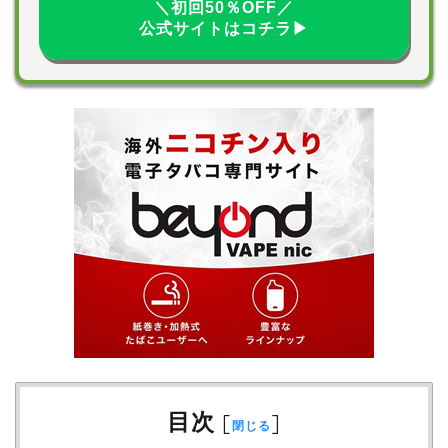
＼初回50％OFF／
公式サイトはコチラ▶
目次
[
]
閉じる