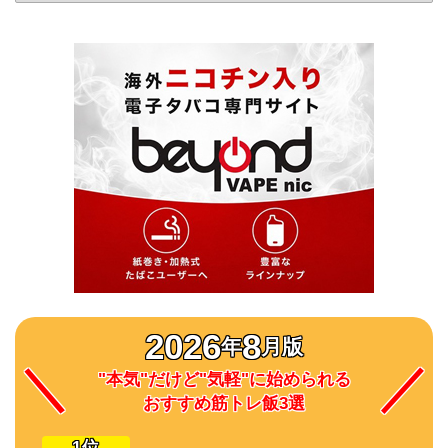
2026
8
年
月版
"本気"だけど"気軽"に始められる
おすすめ筋トレ飯3選