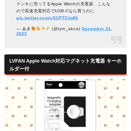
ドンキに売ってるApple Watchの充電器、こんな
ので高速充電対応でUSB-Cなら買うのに
pic.twitter.com/yGCPTCim86
— あき
️
️
️
️
(@tym_akira)
December 31,
2023
LVFAN Apple Watch対応マグネット充電器 キーホ
ルダー付