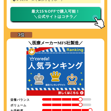
最大15％OFFで購入可能！
＼公式サイトはコチラ／
＼医療メーカーMFS社製造／
栄養バランス
ボリューム
お手軽度