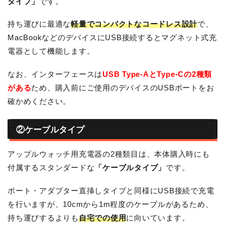
タイプ」
です。
持ち運びに最適な
軽量でコンパクトなコードレス設計
で、
MacBookなどのデバイスにUSB接続するとマグネット式充
電器として機能します。
なお、インターフェースは
USB Type-AとType-Cの2種類
がある
ため、購入前にご使用のデバイスのUSBポートをお
確かめください。
②ケーブルタイプ
アップルウォッチ用充電器の2種類目は、本体購入時にも
付属するスタンダードな
「ケーブルタイプ」
です。
ポート・アダプター直挿しタイプと同様にUSB接続で充電
を行いますが、10cmから1m程度のケーブルがあるため、
持ち運びするよりも
自宅での使用
に向いています。