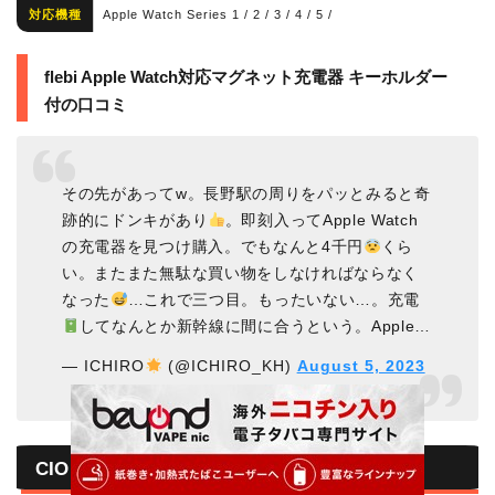
対応機種
Apple Watch Series 1 / 2 / 3 / 4 / 5 /
flebi Apple Watch対応マグネット充電器 キーホルダー
付の口コミ
その先があってw。長野駅の周りをパッとみると奇
跡的にドンキがあり
。即刻入ってApple Watch
の充電器を見つけ購入。でもなんと4千円
くら
い。またまた無駄な買い物をしなければならなく
なった
…これで三つ目。もったいない…。充電
してなんとか新幹線に間に合うという。Apple…
— ICHIRO
(@ICHIRO_KH)
August 5, 2023
CIO SMARTCOBY DUAL