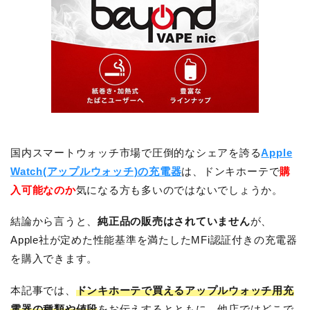
国内スマートウォッチ市場で圧倒的なシェアを誇る
Apple
Watch(アップルウォッチ)の充電器
は、ドンキホーテで
購
入可能なのか
気になる方も多いのではないでしょうか。
結論から言うと、
純正品の販売はされていません
が、
Apple社が定めた性能基準を満たしたMFi認証付きの充電器
を購入できます。
本記事では、
ドンキホーテで買えるアップルウォッチ用充
電器の種類や値段
をお伝えするとともに、他店ではどこで