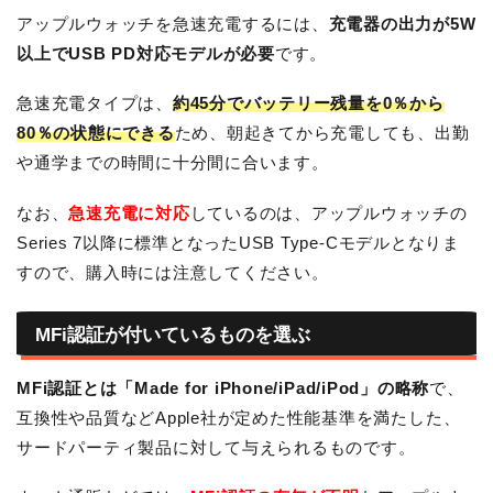
アップルウォッチを急速充電するには、
充電器の出力が5W
以上でUSB PD対応モデルが必要
です。
急速充電タイプは、
約45分でバッテリー残量を0％から
80％の状態にできる
ため、朝起きてから充電しても、出勤
や通学までの時間に十分間に合います。
なお、
急速充電に対応
しているのは、アップルウォッチの
Series 7以降に標準となったUSB Type-Cモデルとなりま
すので、購入時には注意してください。
MFi認証が付いているものを選ぶ
MFi認証とは「Made for iPhone/iPad/iPod」の略称
で、
互換性や品質などApple社が定めた性能基準を満たした、
サードパーティ製品に対して与えられるものです。