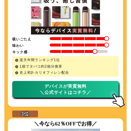
吸いごたえ
味わい
キック感
楽天年間ランキング1位
1箱でタバコ約2箱分換算
史上初β-カリオフィレン配合
デバイスが実質無料
＼公式サイトはコチラ／
＼今なら62％OFFでお得／