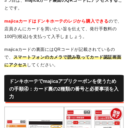
3つ目は、
majicaカード裏面のQRコードにアクセスする
こ
とです。
majicaカードはドンキホーテのレジから購入できる
ので、
店員さんにカードを買いたい旨を伝えて、発行手数料の
100円(税込)を支払って入手しましょう。
majicaカードの裏面にはQRコードが記載されているの
で、
スマートフォンのカメラで読み取ってカード認証画面
にアクセス
してください。
ドンキホーテでmajicaアプリクーポンを使うため
の手順④：カード裏の2種類の番号と必要事項を入
力