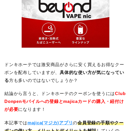
ドンキホーテでは激安商品がさらに安く買えるお得なクー
ポンを配布していますが、
具体的な使い方が気になってい
る
方も多いのではないでしょうか？
結論から言うと、ドンキホーテのクーポンを使うには
Club
Donpenモバイルへの登録とmajicaカードの購入・紐付け
が必要
になります！
本記事では
majica(マジカ)アプリ
の
会員登録の手順やクー
ポンの使い方、メリットとデメリットを解説
していくの