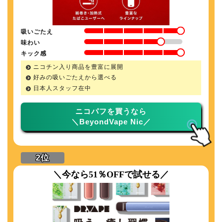
吸いごたえ
味わい
キック感
ニコチン入り商品を豊富に展開
好みの吸いごたえから選べる
日本人スタッフ在中
ニコパフを買うなら
＼BeyondVape Nic／
＼今なら51％OFFで試せる／