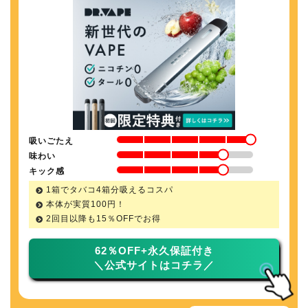
吸いごたえ
味わい
キック感
1箱でタバコ4箱分吸えるコスパ
本体が実質100円！
2回目以降も
15％
OFFでお得
62％OFF+永久保証付き
＼公式サイトはコチラ／