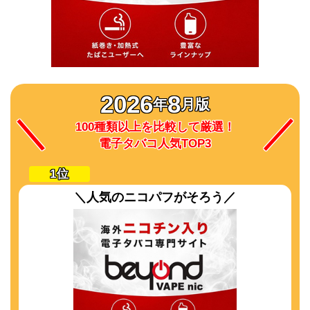
2026
8
年
月版
100種類以上を比較して厳選！
電子タバコ人気TOP3
＼人気のニコパフがそろう／